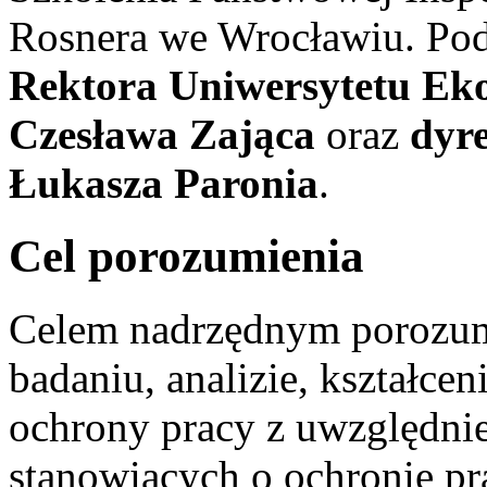
Rosnera we Wrocławiu. Pod
Rektora Uniwersytetu Eko
Czesława Zająca
oraz
dyr
Łukasza Paronia
.
Cel porozumienia
Celem nadrzędnym porozumi
badaniu, analizie, kształce
ochrony pracy z uwzględni
stanowiących o ochronie pr