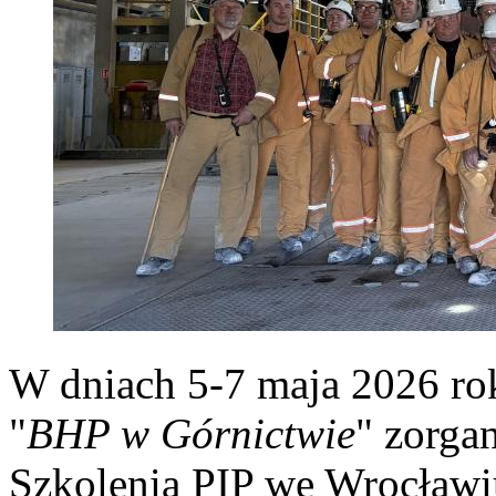
W dniach 5-7 maja 2026 rok
"
BHP w Górnictwie
" zorga
Szkolenia PIP we Wrocław