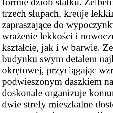
formie dziób statku. Żelbe
trzech słupach, kreuje lekk
zapraszające do wypoczynk
wrażenie lekkości i nowocz
kształcie, jak i w barwie. Z
budynku swym detalem najba
okrętowej, przyciągając w
podwieszonym daszkiem na
doskonale organizuje komun
dwie strefy mieszkalne dos