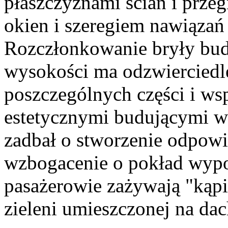
płaszczyznami ścian i przeg
okien i szeregiem nawiązań 
Rozczłonkowanie bryły bud
wysokości ma odzwierciedl
poszczególnych części i ws
estetycznymi budującymi wi
zadbał o stworzenie odpowie
wzbogacenie o pokład wyp
pasażerowie zażywają "kąpi
zieleni umieszczonej na da