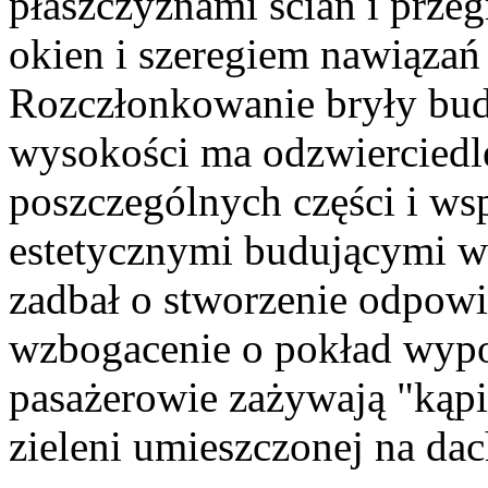
płaszczyznami ścian i przeg
okien i szeregiem nawiązań 
Rozczłonkowanie bryły bud
wysokości ma odzwierciedl
poszczególnych części i ws
estetycznymi budującymi wi
zadbał o stworzenie odpowie
wzbogacenie o pokład wyp
pasażerowie zażywają "kąpi
zieleni umieszczonej na da