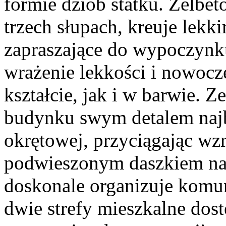
formie dziób statku. Żelbe
trzech słupach, kreuje lekk
zapraszające do wypoczynk
wrażenie lekkości i nowocz
kształcie, jak i w barwie. Z
budynku swym detalem najba
okrętowej, przyciągając w
podwieszonym daszkiem na
doskonale organizuje komun
dwie strefy mieszkalne dos