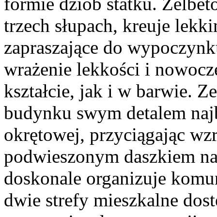
formie dziób statku. Żelbe
trzech słupach, kreuje lekk
zapraszające do wypoczynk
wrażenie lekkości i nowocz
kształcie, jak i w barwie. Z
budynku swym detalem najba
okrętowej, przyciągając w
podwieszonym daszkiem na
doskonale organizuje komun
dwie strefy mieszkalne dos