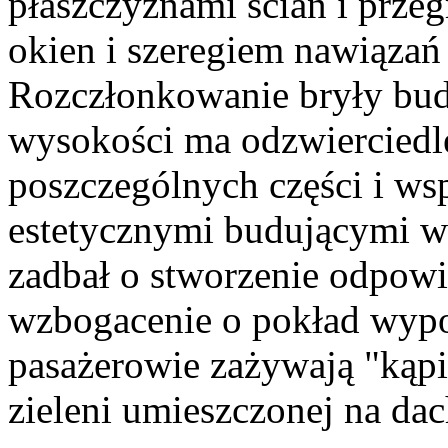
płaszczyznami ścian i przeg
okien i szeregiem nawiązań 
Rozczłonkowanie bryły bud
wysokości ma odzwierciedl
poszczególnych części i ws
estetycznymi budującymi wi
zadbał o stworzenie odpowie
wzbogacenie o pokład wyp
pasażerowie zażywają "kąpi
zieleni umieszczonej na da