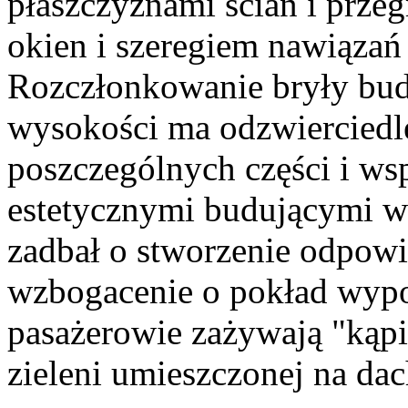
płaszczyznami ścian i przeg
okien i szeregiem nawiązań 
Rozczłonkowanie bryły bud
wysokości ma odzwierciedl
poszczególnych części i ws
estetycznymi budującymi wi
zadbał o stworzenie odpowie
wzbogacenie o pokład wyp
pasażerowie zażywają "kąpi
zieleni umieszczonej na da