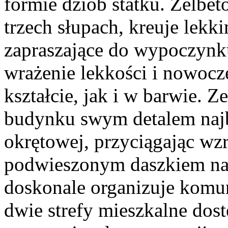
formie dziób statku. Żelbe
trzech słupach, kreuje lekk
zapraszające do wypoczynk
wrażenie lekkości i nowocz
kształcie, jak i w barwie. Z
budynku swym detalem najba
okrętowej, przyciągając w
podwieszonym daszkiem na
doskonale organizuje komun
dwie strefy mieszkalne dos