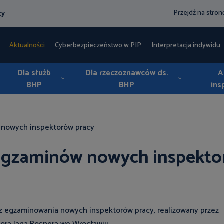
Przejdź na stro
cy
Aktualności
Cyberbezpieczeństwo w PIP
Interpretacja indywidua
Dla służb
Dla rzeczoznawców ds.
A
BHP
BHP
ins
 nowych inspektorów pracy
 egzaminów nowych inspekto
az egzaminowania nowych inspektorów pracy, realizowany przez