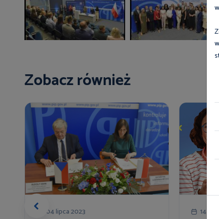
w
Z
w
s
Zobacz również
04 lipca 2023
14 cz