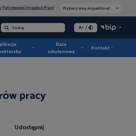
nę
Państwowej Inspekcji Pracy
Wybierz inny inspektorat
/
A
+
lna - opłata
Szukaj
plikacja
Baza
Kontakt
pektorska
szkoleniowa
rów pracy
Udostępnij