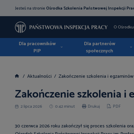
Jesteś na stronie
Ośrodka Szkolenia Państwowej Inspekcji Pra
O Ośrodku
Dla pracowników
Dla partnerów
PIP
społecznych
Aktualności
Zakończenie szkolenia i egzaminów
Zakończenie szkolenia i
2 lipca 2026
0:42 minut
Drukuj
PDF
30 czerwca 2026 roku zakończył się proces szkolenia or