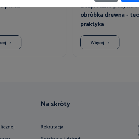
a praca
Bezpieczne pozyskiwa
obróbka drewna - teor
praktyka
cej
Więcej
Na skróty
licznej
Rekrutacja