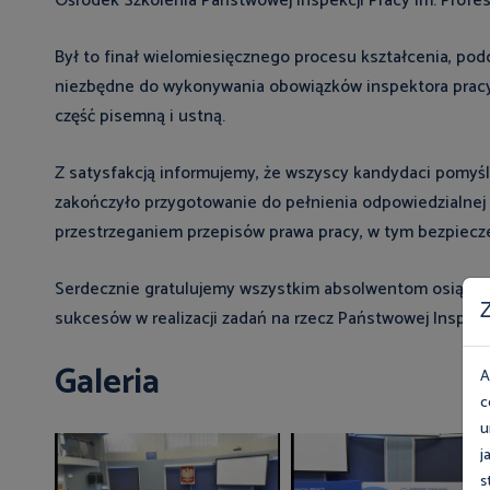
Ośrodek Szkolenia Państwowej Inspekcji Pracy im. Profe
Był to finał wielomiesięcznego procesu kształcenia, pod
niezbędne do wykonywania obowiązków inspektora prac
część pisemną i ustną.
Z satysfakcją informujemy, że wszyscy kandydaci pomyś
zakończyło przygotowanie do pełnienia odpowiedzialnej
przestrzeganiem przepisów prawa pracy, w tym bezpiecze
Serdecznie gratulujemy wszystkim absolwentom osiągnię
Z
sukcesów w realizacji zadań na rzecz Państwowej Inspekcj
Galeria
A
c
u
j
s