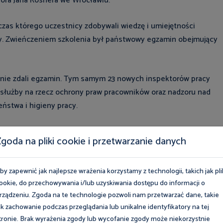
sora Jana Rosnera we Wrocławiu.
czas którego uczestnicy zdobywali wiedzę i umiejętności
y. Zwieńczeniem szkolenia był państwowy egzamin obejmujący
lnie zdali egzamin. Tym samym 23 nowych inspektorów pracy
 służby na rzecz ochrony praw pracowników oraz nadzoru nad
ństwa i higieny pracy.
tego wyniku i życzymy powodzenia, satysfakcji oraz wielu
goda na pliki cookie i przetwarzanie danych
i Pracy.
by zapewnić jak najlepsze wrażenia korzystamy z technologii, takich jak pli
ookie, do przechowywania i/lub uzyskiwania dostępu do informacji o
rządzeniu. Zgoda na te technologie pozwoli nam przetwarzać dane, takie
ak zachowanie podczas przeglądania lub unikalne identyfikatory na tej
tronie. Brak wyrażenia zgody lub wycofanie zgody może niekorzystnie