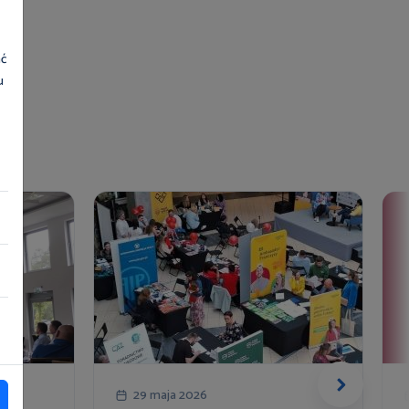
ać
u
29 maja 2026