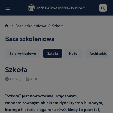
Menu
Szukaj
Baza szkoleniowa
Szkoła
Baza szkoleniowa
Sale wykładowe
Szkoła
Hotel
Architektura i
Szkoła
Drukuj
PDF
"Szkoła" jest nowocześnie urządzonym,
zmodernizowanym obiektem dydaktyczno-biurowym,
którego historia sięga roku 1950, kiedy to powstał,