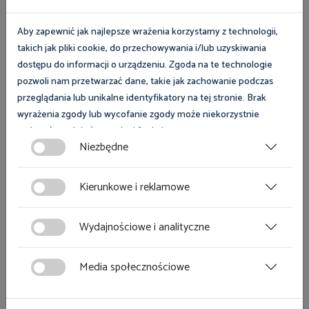
Aby zapewnić jak najlepsze wrażenia korzystamy z technologii,
takich jak pliki cookie, do przechowywania i/lub uzyskiwania
dostępu do informacji o urządzeniu. Zgoda na te technologie
pozwoli nam przetwarzać dane, takie jak zachowanie podczas
przeglądania lub unikalne identyfikatory na tej stronie. Brak
wyrażenia zgody lub wycofanie zgody może niekorzystnie
wpłynąć na niektóre cechy i funkcje.
Niezbędne
Zgoda na pliki cookies jest dobrowolna i można ją wycofać lub
zmodyfikować w dowolnym momencie klikając w przycisk
Kierunkowe i reklamowe
ciasteczka w lewym dolnym rogu strony. Więcej informacji
polityce plików cookies
znajdziesz w
.
Wydajnościowe i analityczne
Media społecznościowe