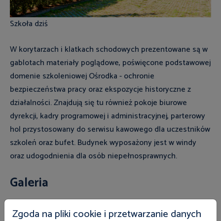
Szkoła dziś
W korytarzach i klatkach schodowych prezentowane są w
gablotach materiały poglądowe, poświęcone podstawowej
domenie szkoleniowej Ośrodka - ochronie
bezpieczeństwa pracy oraz ekspozycje historyczne z
działalności. Znajdują się tu również pokoje biurowe
dyrekcji, kadry programowej i administracyjnej, parterowy
hol przystosowany do serwisu kawowego dla uczestników
szkoleń oraz bufet. Budynek wyposażony jest w windy
oraz udogodnienia dla osób niepełnosprawnych.
Galeria
Zgoda na pliki cookie i przetwarzanie danych