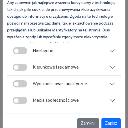
Aby zapewnić jak najlepsze wrażenia korzystamy z technologii,
takich jak pliki cookie, do przechowywania i/lub uzyskiwania
dostępu do informacji o urządzeniu. Zgoda na te technologie
pozwoli nam przetwarzać dane, takie jak zachowanie podczas
przeglądania lub unikalne identyfikatory na tej stronie. Brak
wyrażenia zgody lub wycofanie zgody może niekorzystnie
wpłynąć na niektóre cechy i funkcje.
Niezbędne
Zgoda na pliki cookies jest dobrowolna i można ją wycofać lub
zmodyfikować w dowolnym momencie klikając w przycisk
Kierunkowe i reklamowe
ciasteczka w lewym dolnym rogu strony. Więcej informacji
polityce plików cookies
znajdziesz w
.
Wydajnościowe i analityczne
Newsletter
Media społecznościowe
Jeśli interesują Cię najnowsze informacje o
wydarzeniach, konferencjach i szkoleniach
organizowanych w Ośrodku Szkolenia Państwowej
Zamknij
Zapisz
Inspekcji Pracy, podaj swój e-mail.