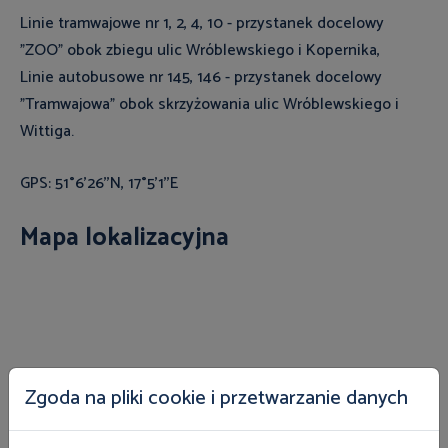
Linie tramwajowe nr 1, 2, 4, 10 - przystanek docelowy
"ZOO" obok zbiegu ulic Wróblewskiego i Kopernika,
Linie autobusowe nr 145, 146 - przystanek docelowy
"Tramwajowa" obok skrzyżowania ulic Wróblewskiego i
Wittiga.
GPS: 51°6'26''N, 17°5'1''E
Mapa lokalizacyjna
Zgoda na pliki cookie i przetwarzanie danych