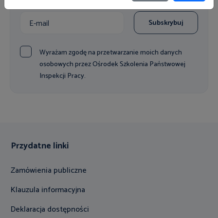
Subskrybuj
Wyrażam zgodę na przetwarzanie moich danych
osobowych przez Ośrodek Szkolenia Państwowej
Inspekcji Pracy.
Przydatne linki
Zamówienia publiczne
Klauzula informacyjna
Deklaracja dostępności