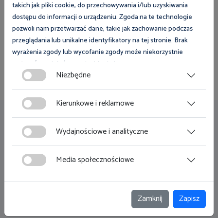
Subskrybuj
takich jak pliki cookie, do przechowywania i/lub uzyskiwania
dostępu do informacji o urządzeniu. Zgoda na te technologie
pozwoli nam przetwarzać dane, takie jak zachowanie podczas
Wyrażam zgodę na przetwarzanie moich danych
przeglądania lub unikalne identyfikatory na tej stronie. Brak
osobowych przez Ośrodek Szkolenia Państwowej
wyrażenia zgody lub wycofanie zgody może niekorzystnie
Inspekcji Pracy.
wpłynąć na niektóre cechy i funkcje.
Niezbędne
Zgoda na pliki cookies jest dobrowolna i można ją wycofać lub
zmodyfikować w dowolnym momencie klikając w przycisk
Kierunkowe i reklamowe
ciasteczka w lewym dolnym rogu strony. Więcej informacji
Przydatne linki
polityce plików cookies
znajdziesz w
.
Wydajnościowe i analityczne
Zamówienia publiczne
Media społecznościowe
Klauzula informacyjna
Deklaracja dostępności
Zamknij
Zapisz
Mapa strony