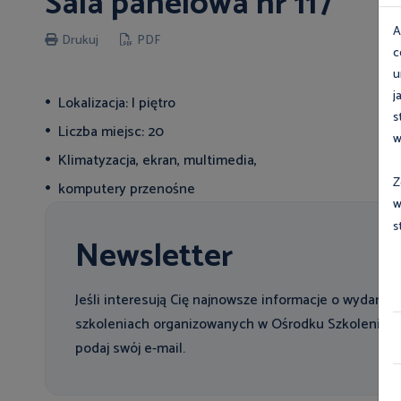
Sala panelowa nr 117
A
Drukuj
PDF
c
u
j
Lokalizacja: I piętro
s
Liczba miejsc: 20
w
Klimatyzacja, ekran, multimedia,
Z
komputery przenośne
w
s
Newsletter
Jeśli interesują Cię najnowsze informacje o wydarzen
szkoleniach organizowanych w Ośrodku Szkolenia Pa
podaj swój e-mail.