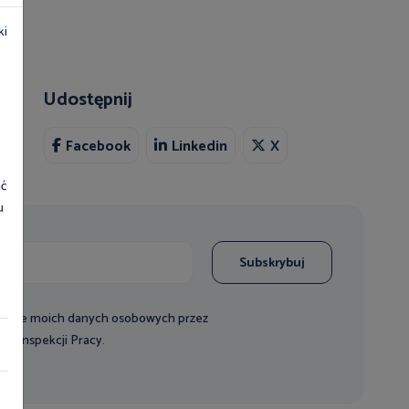
ki
Udostępnij
Facebook
Linkedin
X
ać
u
Subskrybuj
zanie moich danych osobowych przez
j Inspekcji Pracy.