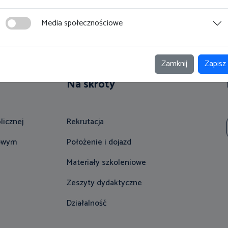
Media społecznościowe
Zamknij
Zapisz
Na skróty
licznej
Rekrutacja
gowym
Położenie i dojazd
Materiały szkoleniowe
Zeszyty dydaktyczne
Działalność