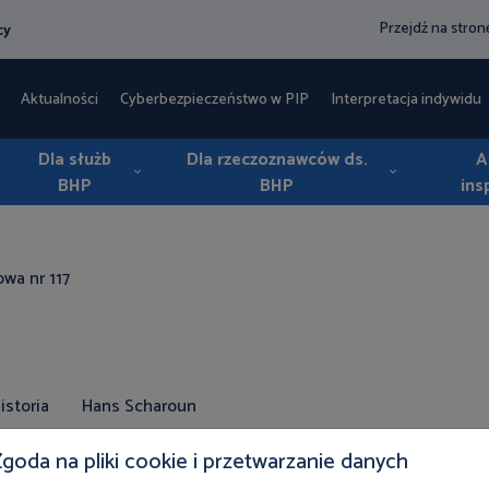
Przejdź na stro
cy
Aktualności
Cyberbezpieczeństwo w PIP
Interpretacja indywidua
Dla służb
Dla rzeczoznawców ds.
A
BHP
BHP
ins
owa nr 117
istoria
Hans Scharoun
goda na pliki cookie i przetwarzanie danych