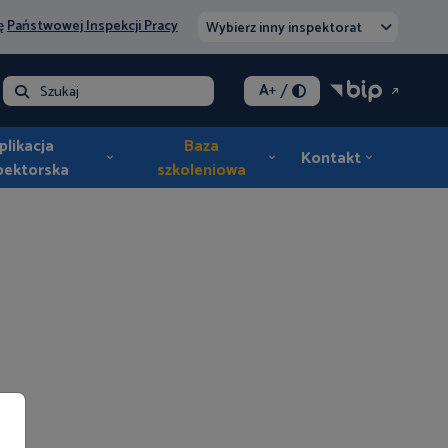
nę
Państwowej Inspekcji Pracy
Wybierz inny inspektorat
/
A
+
lna - opłata
Szukaj
plikacja
Baza
Kontakt
pektorska
szkoleniowa