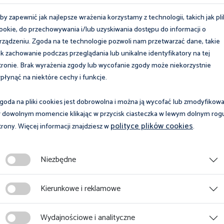
by zapewnić jak najlepsze wrażenia korzystamy z technologii, takich jak pli
ookie, do przechowywania i/lub uzyskiwania dostępu do informacji o
rządzeniu. Zgoda na te technologie pozwoli nam przetwarzać dane, takie
ak zachowanie podczas przeglądania lub unikalne identyfikatory na tej
tronie. Brak wyrażenia zgody lub wycofanie zgody może niekorzystnie
płynąć na niektóre cechy i funkcje.
goda na pliki cookies jest dobrowolna i można ją wycofać lub zmodyfikow
 dowolnym momencie klikając w przycisk ciasteczka w lewym dolnym rog
polityce plików cookies
trony. Więcej informacji znajdziesz w
.
Niezbędne
iach, konferencjach i
Wyrażam zgodę na przetwar
ństwowej Inspekcji Pracy,
Ośrodek Szkolenia Państwowe
Kierunkowe i reklamowe
Wydajnościowe i analityczne