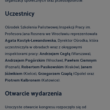
organizacji społecznych oraz przedsiębiorstw.
Uczestnicy
Ośrodek Szkolenia Państwowej Inspekcji Pracy im.
Profesora Jana Rosnera we Wrocławiu reprezentowała
Agata Kostyk-Lewandowska
, Dyrektor Ośrodka, która
uczestniczyła w obradach wraz z okręgowymi
inspektorami pracy:
Andrzejem Cegłą
(Warszawa),
Andrzejem Pogórskim
(Wrocław),
Pawłem Ciemnym
(Poznań),
Robertem Pasikowskim
(Kraków),
Janem
Jóźwikiem
(Kielce),
Grzegorzem Czaplą
(Opole) oraz
Piotrem Kalbronem
(Katowice).
Otwarcie wydarzenia
Uroczyste otwarcie kongresu rozpoczęło się od