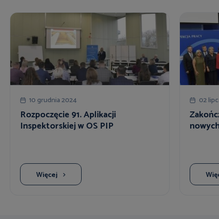
10 grudnia 2024
02 lip
Rozpoczęcie 91. Aplikacji
Zakończ
Inspektorskiej w OS PIP
nowych
Więcej
Wię