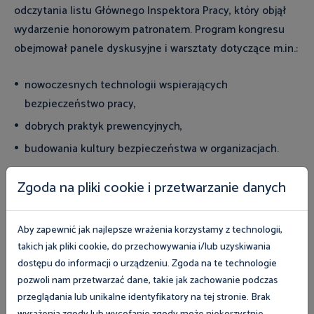
odczytania listu Głównego Inspektora Pracy, który objął
wydarzenie honorowym patronatem. Program kongresu
obejmował panele dyskusyjne i warsztaty dotyczące m.in.:
nowoczesnych technologii wspierających
bezpieczeństwo pracy,
dobrych praktyk prewencyjnych,
budowania kultury bezpieczeństwa w organizacjach.
Podsumowanie
Zgoda na pliki cookie i przetwarzanie danych
Udział w wydarzeniu był dla Ośrodka cenną okazją do
Aby zapewnić jak najlepsze wrażenia korzystamy z technologii,
wymiany doświadczeń i wzmocnienia współpracy na rzecz
takich jak pliki cookie, do przechowywania i/lub uzyskiwania
poprawy warunków pracy, a także możliwością aktywnego
dostępu do informacji o urządzeniu. Zgoda na te technologie
uczestnictwa w inicjatywie, której nadrzędnym celem jest
pozwoli nam przetwarzać dane, takie jak zachowanie podczas
przeglądania lub unikalne identyfikatory na tej stronie. Brak
ochrona zdrowia i życia pracowników.